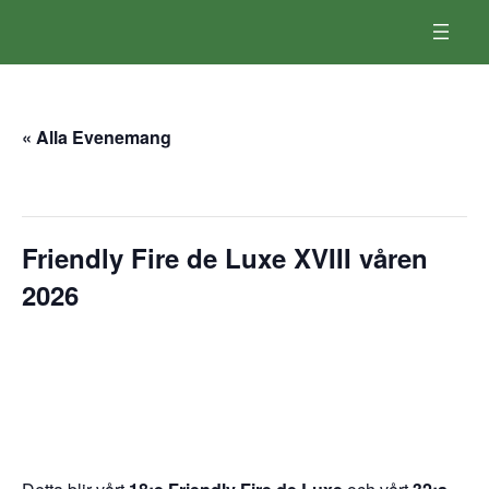
« Alla Evenemang
Detta evenemang har redan ägt rum.
Friendly Fire de Luxe XVIII våren
2026
februari 18
–
februari 22