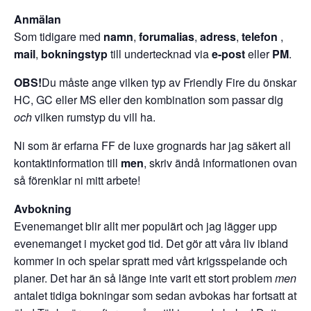
Anmälan
Som tidigare med
namn
,
forumalias
,
adress
,
telefon
,
mail
,
bokningstyp
till undertecknad via
e-post
eller
PM
.
OBS!
Du måste ange vilken typ av Friendly Fire du önskar!
HC, GC eller MS eller den kombination som passar dig
och
vilken rumstyp du vill ha.
Ni som är erfarna FF de luxe grognards har jag säkert all
kontaktinformation till
men
, skriv ändå informationen ovan
så förenklar ni mitt arbete!
Avbokning
Evenemanget blir allt mer populärt och jag lägger upp
evenemanget i mycket god tid. Det gör att våra liv ibland
kommer in och spelar spratt med vårt krigsspelande och
planer. Det har än så länge inte varit ett stort problem
men
antalet tidiga bokningar som sedan avbokas har fortsatt att