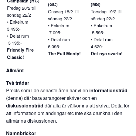
Campaign (HC)
(GC)
(MS)
Fredag 20/2 till
Onsdag 18/2 till
Torsdag 19/2 till
söndag 22/2
söndag 22/2
söndag 22/2
• Enkelrum
• Enkelrum
• Enkelrum
3 495:-
7 095:-
5 595:-
• Delat rum
• Delat rum
• Delat rum
3 195:-
6 095:-
4 620:-
Friendly Fire
The Full Monty!
Det nya svarta!
Classic!
Allmänt
Två trådar
Precis som i de senaste åren har vi en
informationstråd
(denna) där bara arrangörer skriver och en
diskussionstråd
där alla är välkomna att skriva. Detta för
att information om ändringar etc inte ska drunkna i den
allmänna diskussionen.
Namnbrickor