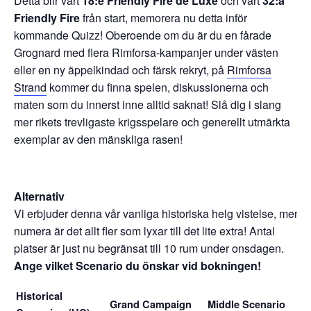
Detta blir vårt
18:e Friendly Fire de Luxe
och vårt
32:a
Friendly Fire
från start, memorera nu detta inför
kommande Quizz! Oberoende om du är du en fårade
Grognard med flera Rimforsa-kampanjer under västen
eller en ny äppelkindad och färsk rekryt, på
Rimforsa
Strand
kommer du finna spelen, diskussionerna och
maten som du innerst inne alltid saknat! Slå dig i slang
mer rikets trevligaste krigsspelare och generellt utmärkta
exemplar av den mänskliga rasen!
Alternativ
Vi erbjuder denna vår vanliga historiska helg vistelse, men
numera är det allt fler som lyxar till det lite extra! Antal
platser är just nu begränsat till 10 rum under onsdagen.
Ange vilket Scenario du önskar vid bokningen!
Historical
Grand Campaign
Middle Scenario